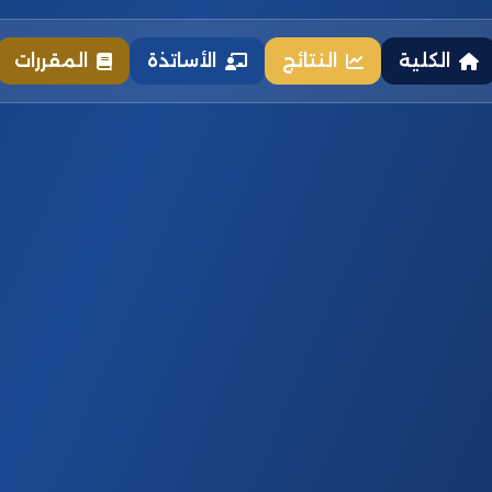
الكلية
النتائج
الأساتذة
المقررات