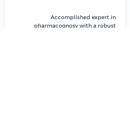
Accomplished expert in
pharmacognosy with a robust
background in teaching, research,
and academic
leadership. Over 20 years of
experience in leading academic
institutions, developing curricula,
and conducting
pioneering research in
phytochemistry. Proven ability to
manage faculty and departmental
operations, fostering
a collaborative and high-
performance academic environment.