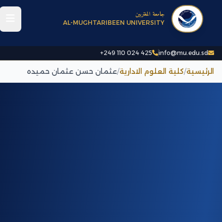
جامعة المغتربين
AL-MUGHTARIBEEN UNIVERSITY
+249 110 024 425
info@mu.edu.sd
الرئيسية
/
كلية العلوم الادارية
/
عثمان حسن عثمان حميده