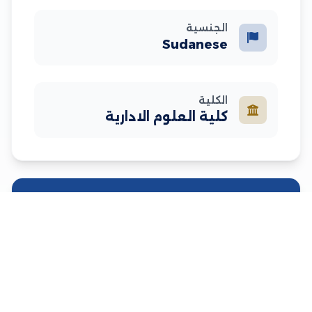
الجنسية
Sudanese
الكلية
كلية العلوم الادارية
نبذة مختصرة
معلومات إضافية عن الأستاذ
Seeking a position in a growing
organization, where I can utilize