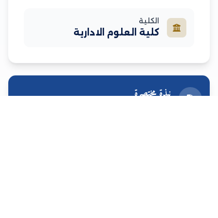
الكلية
كلية العلوم الادارية
نبذة مختصرة
معلومات إضافية عن الأستاذ
متخصص في العمل المالي و المصففي خبرة
كثرف
م
خمسة وعشفون سنة ، إضافة للتدريس
السيرة الذاتية